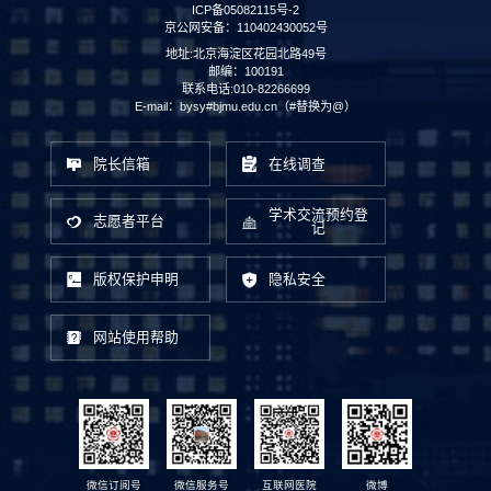
ICP备05082115号-2
京公网安备：110402430052号
地址:北京海淀区花园北路49号
邮编：100191
联系电话:010-82266699
E-mail：bysy#bjmu.edu.cn（#替换为@）
院长信箱
在线调查
学术交流预约登
志愿者平台
记
版权保护申明
隐私安全
网站使用帮助
微信订阅号
微信服务号
互联网医院
微博