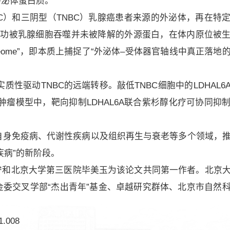
外泌体蛋白质。
LABC）和三阴型（TNBC）乳腺癌患者来源的外泌体，再在特
有那些成功被乳腺细胞吞噬并未被降解的外源蛋白，在体内原位被
roteome”，即本质上捕捉了“外泌体–受体器官轴线中真正落地
质性驱动TNBC的远端转移。敲低TNBC细胞中的LDHAL6
鼠肿瘤模型中，靶向抑制LDHAL6A联合紫杉醇化疗可协同抑
、自身免疫病、代谢性疾病以及组织再生与衰老等多个领域，
疾病”的新阶段。
宁和北京大学第三医院毕美玉为该论文共同第一作者。北京
委交叉学部“杰出青年”基金、卓越研究群体、北京市自然
1.008