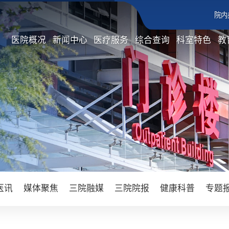
院内
医院概况
新闻中心
医疗服务
综合查询
科室特色
教
医讯
媒体聚焦
三院融媒
三院院报
健康科普
专题