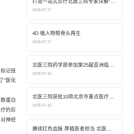
打造一站式诊疗北医三院专家详解“控糖”新模式
2026-07-17
4D 植入物帮骨头再生
2026-07-17
北医三院药学部参加第25届亚洲临床药学大会
位标记技
2026-07-15
强了“医化
北医三院获批10项北京市重点医疗技术临床应用培训基地
多数蛋白
2026-07-10
治疗的巨
，对神经
赓续红色血脉 厚植医者担当 北医三院开展庆祝中国共产党成立105周年系列活动