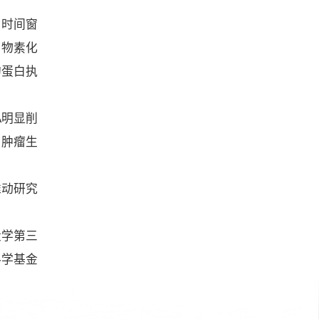
定时间窗
生物素化
的蛋白执
A明显削
制肿瘤生
推动研究
大学第三
科学基金