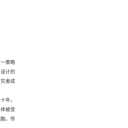
这一策略
队设计的
研究者成
二十年，
泌体被受
细胞。传