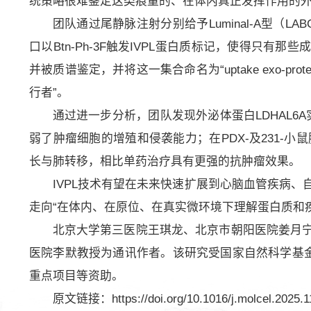
统策略很难鉴定这类痕量的、在体内真正发挥作用的
团队通过尾静脉注射分别给予Luminal-A型（
口以Btn-Ph-3F触发IVPL蛋白质标记，使得只
并被质谱鉴定，并将这一集合命名为“uptake exo-p
行者”。
通过进一步分析，团队发现外泌体蛋白LDHAL6A实
弱了肿瘤细胞的增殖和侵袭能力；在PDX-及231-小
长与肺转移，相比单药治疗具有更强的抗肿瘤效果。
IVPL技术有望在未来快速扩展到心脑血管疾病
走向“在体内、在原位、在真实微环境下理解蛋白质和
北京大学第三医院王琪龙、北京市朝阳医院姜月
医院李默教授为通讯作者。该研究受国家自然科学基金
重点项目等资助。
原文链接：https://doi.org/10.1016/j.molcel.2025.1