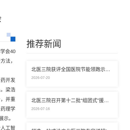
会
推荐新闻
学会40
新方法，
北医三院获评全国医院节能领跑示范单位称号
2026-07-20
新药开发
果。梁浩
告，并重
北医三院召开第十二批“组团式”援藏医疗队欢送会
量药理学
2026-07-16
报展示。
合人工智