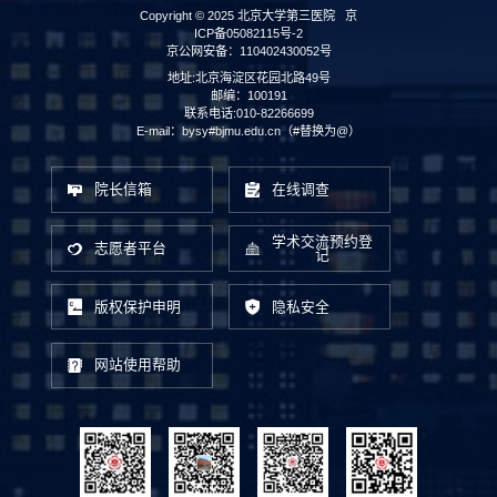
Copyright © 2025 北京大学第三医院
京
ICP备05082115号-2
京公网安备：110402430052号
地址:北京海淀区花园北路49号
邮编：100191
联系电话:010-82266699
E-mail：bysy#bjmu.edu.cn（#替换为@）
院长信箱
在线调查
学术交流预约登
志愿者平台
记
版权保护申明
隐私安全
网站使用帮助