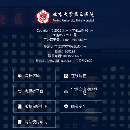
Copyright © 2025 北京大学第三医院
京
ICP备05082115号-2
京公网安备：110402430052号
地址:北京海淀区花园北路49号
邮编：100191
联系电话:010-82266699
E-mail：bysy#bjmu.edu.cn（#替换为@）
院长信箱
在线调查
学术交流预约登
志愿者平台
记
版权保护申明
隐私安全
网站使用帮助