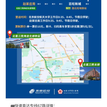
🚌快速直达专线67路详情：